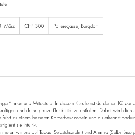
tufe
300
Schweizer
8. März
B
CHF 300
Polieregasse, Burgdorf
Franken
e
g
o
n
n
e
n
a
m
:
ger*innen und Mittelstufe. In diesem Kurs lernst du deinen Körper b
1
äftigen und deine ganze Flexibilität zu entfalten. Dabei wird dich
8
as führt zu einem besseren Körperbewusstsein und du erkennst dadur
.
igierst sie intuitiv.
M
ntrieren wir uns auf Tapas (Selbstdisziplin) und Ahimsa (Selbstfürsor
ä