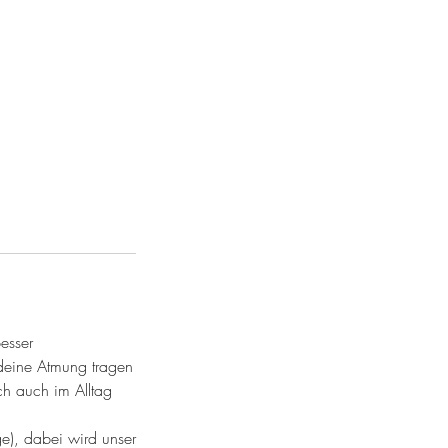
esser
 deine Atmung tragen
ch auch im Alltag
ge), dabei wird unser